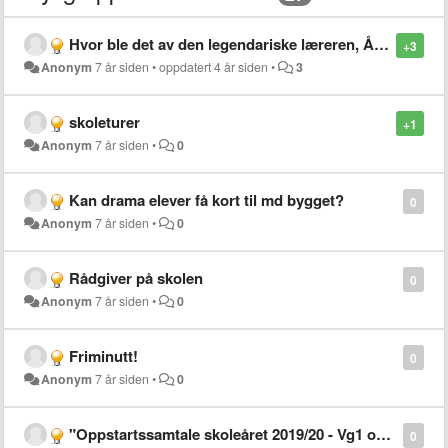
Hvor ble det av den legendariske læreren, Åge Hvitstein?
+3
Anonym
7 år siden
•
oppdatert
4 år siden
•
3
skoleturer
+1
Anonym
7 år siden
•
0
Kan drama elever få kort til md bygget?
0
Anonym
7 år siden
•
0
Rådgiver på skolen
0
Anonym
7 år siden
•
0
Friminutt!
0
Anonym
7 år siden
•
0
"Oppstartssamtale skoleåret 2019/20 - Vg1 og Vg2" / Lier vgs kan komprimeres til 2 sider.
0