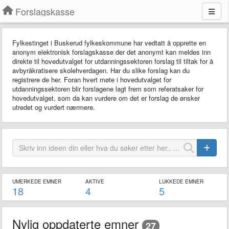
Forslagskasse
Fylkestinget i Buskerud fylkeskommune har vedtatt å opprette en
anonym elektronisk forslagskasse der det anonymt kan meldes inn
direkte til hovedutvalget for utdanningssektoren forslag til tiltak for å
avbyråkratisere skolehverdagen. Har du slike forslag kan du
registrere de her. Foran hvert møte i hovedutvalget for
utdanningssektoren blir forslagene lagt frem som referatsaker for
hovedutvalget, som da kan vurdere om det er forslag de ønsker
utredet og vurdert nærmere.
UMERKEDE EMNER
AKTIVE
LUKKEDE EMNER
18
4
5
Nylig oppdaterte emner
27